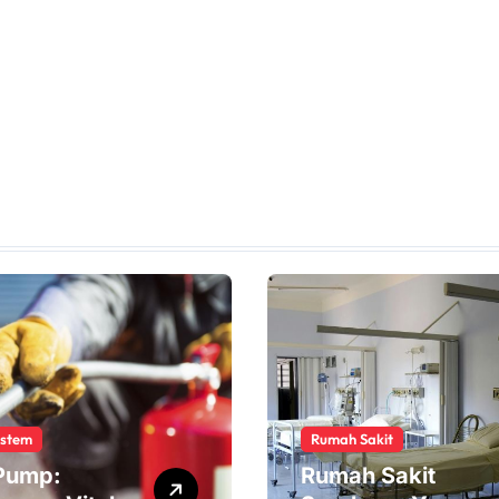
ystem
Rumah Sakit
 Pump:
Rumah Sakit