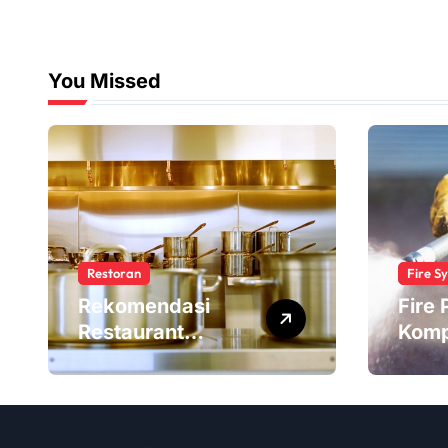
You Missed
Restoran
Fire S
Rekomendasi
Fire
Restaurant
Komp
Kitchen Supplies
dala
dengan Harga
Prote
Terjangkau
Keba