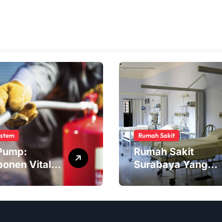
ystem
Rumah Sakit
 Pump:
Rumah Sakit
onen Vital
Surabaya Yang
m Sistem
Melayani Pasien
ksi
BPJS
karan