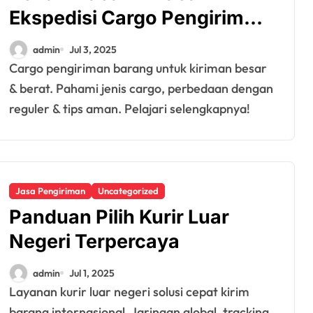
Ekspedisi Cargo Pengiriman
Barang
admin
Jul 3, 2025
Cargo pengiriman barang untuk kiriman besar
& berat. Pahami jenis cargo, perbedaan dengan
reguler & tips aman. Pelajari selengkapnya!
Jasa Pengiriman
Uncategorized
Panduan Pilih Kurir Luar
Negeri Terpercaya
admin
Jul 1, 2025
Layanan kurir luar negeri solusi cepat kirim
barang internasional. Jaringan global, tracking