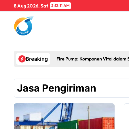
Skip
8 Aug 2026, Sat
3:12:12 AM
to
content
Fire Pump: Komponen Vital dalam 
Breaking
Jasa Pengiriman