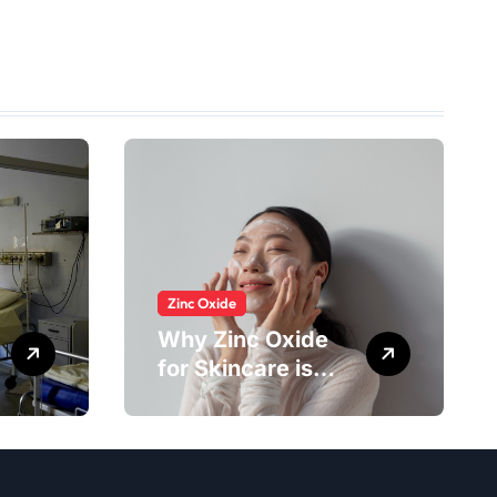
Zinc Oxide
Why Zinc Oxide
for Skincare is
Essential in Every
Products