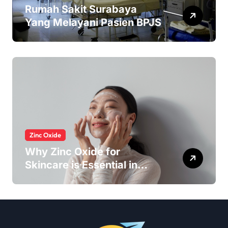
Rumah Sakit Surabaya
Yang Melayani Pasien BPJS
Zinc Oxide
Why Zinc Oxide for
Skincare is Essential in
Every Products