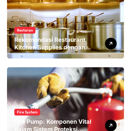
Restoran
Rekomendasi Restaurant
Kitchen Supplies dengan
Harga Terjangkau
Fire System
Fire Pump: Komponen Vital
dalam Sistem Proteksi