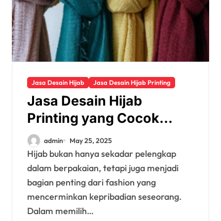
Jasa Desain Hijab
Jasa Desain Hijab Printing
Jasa Desain Hijab
Printing yang Cocok
untuk Berbagai Kulit
admin
May 25, 2025
Hijab bukan hanya sekadar pelengkap
dalam berpakaian, tetapi juga menjadi
bagian penting dari fashion yang
mencerminkan kepribadian seseorang.
Dalam memilih…