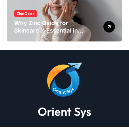
Zinc Oxide
Why Zinc Oxide for
Skincare is Essential in
Every Products
Orient Sys