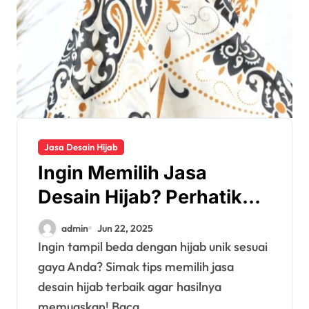
Jasa Desain Hijab
Ingin Memilih Jasa
Desain Hijab? Perhatikan
Berbagai Hal Berikut
admin
Jun 22, 2025
Ingin tampil beda dengan hijab unik sesuai
gaya Anda? Simak tips memilih jasa
desain hijab terbaik agar hasilnya
memuaskan! Baca…