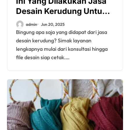
Ini Yang Dilakukan Jasa
Desain Kerudung Untuk
Anda
admin
Jun 20, 2025
Bingung apa saja yang didapat dari jasa
desain kerudung? Simak layanan
lengkapnya mulai dari konsultasi hingga
file desain siap cetak.…