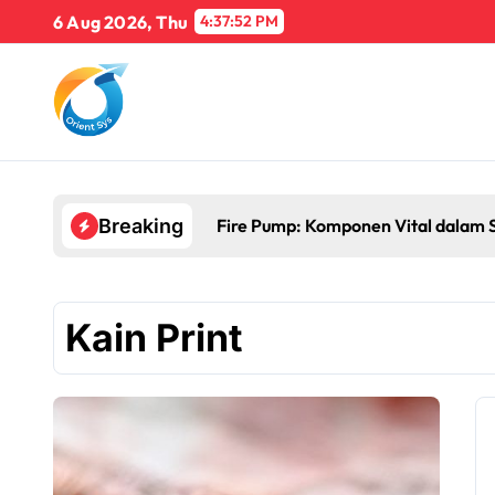
Skip
6 Aug 2026, Thu
4:37:52 PM
to
content
ital dalam Sistem Proteksi Kebakaran
Breaking
Kain Print