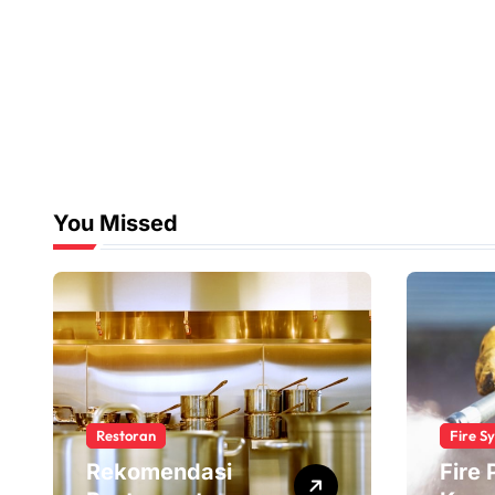
You Missed
Restoran
Fire S
Rekomendasi
Fire