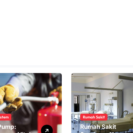
ystem
Rumah Sakit
 Pump:
Rumah Sakit