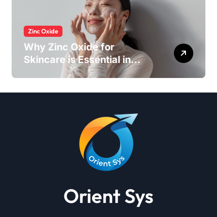
Zinc Oxide
Why Zinc Oxide for
Skincare is Essential in
Every Products
Orient Sys