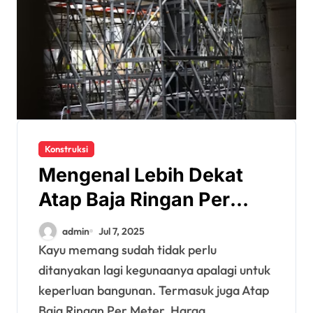
Konstruksi
Mengenal Lebih Dekat
Atap Baja Ringan Per
Meter Dan Kegunaanya
admin
Jul 7, 2025
Kayu memang sudah tidak perlu
ditanyakan lagi kegunaanya apalagi untuk
keperluan bangunan. Termasuk juga Atap
Baja Ringan Per Meter. Harga…