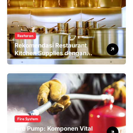
Restoran
Rekomendasi Restaurant
Kitchen Supplies dengan
Harga Terjangkau
Fire System
Fire Pump: Komponen Vital