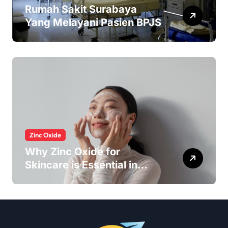
Rumah Sakit Surabaya
Yang Melayani Pasien BPJS
Zinc Oxide
Why Zinc Oxide for
Skincare is Essential in
Every Products