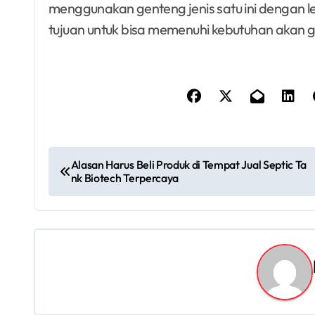
menggunakan genteng jenis satu ini dengan l
tujuan untuk bisa memenuhi kebutuhan akan gen
P
Alasan Harus Beli Produk di Tempat Jual Septic Ta
nk Biotech Terpercaya
o
s
t
n
a