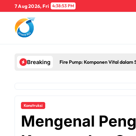
Skip
7 Aug 2026, Fri
4:38:54 PM
to
content
Fire Pump: Komponen Vital dalam 
Breaking
Konstruksi
Mengenal Peng