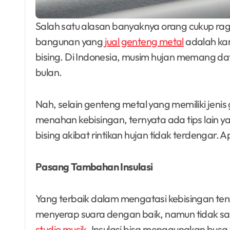
Salah satu alasan banyaknya orang cukup ragu untuk membeli genteng metal di toko
bangunan yang
jual genteng metal
adalah kar
bising. Di Indonesia, musim hujan memang d
bulan.
Nah, selain genteng metal yang memiliki jen
menahan kebisingan, ternyata ada tips lain 
bising akibat rintikan hujan tidak terdengar. 
Pasang Tambahan Insulasi
Yang terbaik dalam mengatasi kebisingan t
menyerap suara dengan baik, namun tidak sa
studio musik
. Insulasi bisa menggunakan busa