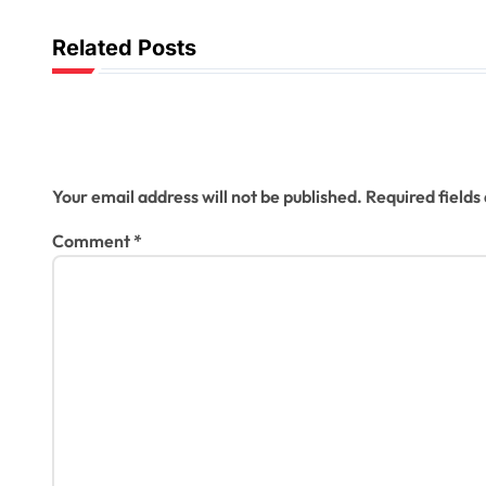
v
Related Posts
i
g
a
Leave a Reply
t
Your email address will not be published.
Required field
i
Comment
*
o
n