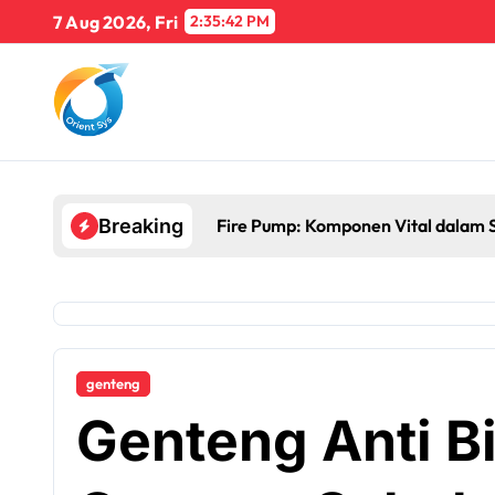
Skip
7 Aug 2026, Fri
2:35:43 PM
to
content
Fire Pump: Komponen Vital dalam 
Breaking
genteng
Genteng Anti Bi