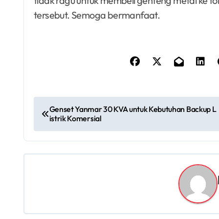
tidak ragu untuk membeli genteng metal ke to
tersebut. Semoga bermanfaat.
P
Genset Yanmar 30 KVA untuk Kebutuhan Backup L
istrik Komersial
o
s
t
n
a